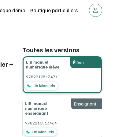
thèque démo
Boutique particuliers
Toutes les versions
LIB manuel
Élève
ier +
numérique élève
9782210513471
Lib Manuels
LIB manuel
Enseignant
numérique
enseignant
9782210513464
Lib Manuels