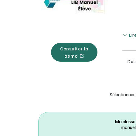
Lir
Lir
Consulter la
démo
Déta
Sélectionner
Ma classe
manuel