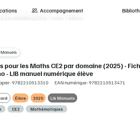
cations
Accompagnement
Biblio
CE2 par domaine (2025) - Fichier + Mémo
b Manuels
ls pour les Maths CE2 par domaine (2025) - Fich
 - LIB manuel numérique élève
apier: 9782210513310
EAN numérique: 9782210513471
ard
Élève
2025
Lib Manuels
e
CE2
Mathématiques