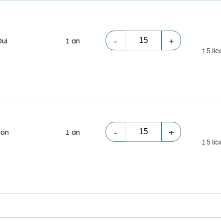
-
+
Oui
1 an
15 li
-
+
on
1 an
15 li