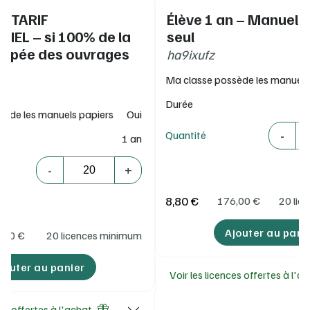
 - TARIF
Élève 1 an – Manuel 
IEL – si 100% de la
seul
uipée des ouvrages
ha9ixufz
Ma classe possède les manuels
Durée
sède les manuels papiers
Oui
Quantité
-
Quantité
1 an
Quantité
-
+
8,80 €
176,00
€
20 lic
Ajouter au pani
,00
€
20 licences minimum
jouter au panier
Voir les licences offertes à l'a
ces offertes à l'achat