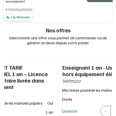
enseignant
9782206402260
Lib Manuels
Nos offres
Sélectionner une offre vous permet de commander ou de
générer un devis depuis votre panier.
NT TARIF
Enseignant 1 an - Us
IEL 1 an – Licence
hors équipement élè
taire livrée dans
lxkfmuzz
sement
Ma classe possède les manuels
Durée
sède les manuels papiers
Oui
Quantité
-
Quantité
1 an