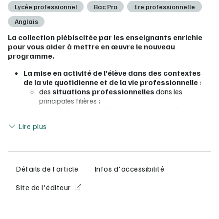
Lycée professionnel
Bac Pro
1re professionnelle
Anglais
La collection plébiscitée par les enseignants enrichie
pour vous aider à mettre en œuvre le nouveau
programme.
La mise en activité de l’élève dans des contextes
de la vie quotidienne et de la vie professionnelle
:
des
situations professionnelles
dans les
principales filières ;
du
vocabulaire professionnel
et quotidien
Lire moins
(fichiers mp3 enregistrés par des comédiens
Lire plus
anglophones) ;
dans chaque unité, un zoom sur un métier. ».
Des
itinéraires différenciés
: des « Bonus tracks »
pour réaliser l’activité autrement.
Détails de l’article
Infos d'accessibilité
FLEX manuel numérique granulaire nouvelle génération
Site de l'éditeur
Toutes les fonctionnalités du manuel numérique et bien plus
encore !
Saisie et
partage des réponses
facilité