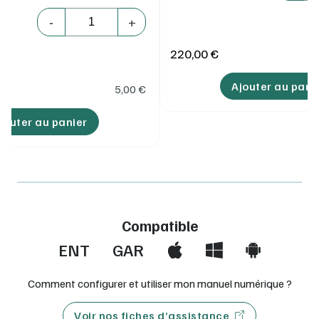
Quantité
-
+
220,00 €
Ajouter au pani
5,00
€
jouter au panier
Compatible
ENT
GAR
Comment configurer et utiliser mon manuel numérique ?
Voir nos fiches d’assistance