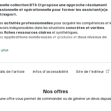
uvelle collection BTS CI propose une approche résolument
ssionnelle et opérationnelle pour former les assistant(e)s
t/export.
es
activités professionnelles
pour acquérir les compétences et l
avoirs indispensables dans les situations
concrètes et variées
.
es
fiches ressources claires
et synthétiques.
es
applications nombreuses
et graduées et
deux niveaux de
ifficulté
.
e moins
n
entraînement à l'épreuve
ponctuelle écrite E5.
e plus
es
applications dédiées à l'anglais
pour alimenter la co-interve
domaine d'activités professionnelles 1).
ne mobilisation des
compétences transversales
(informatique,
ommunication).
ils de l’article
Infos d'accessibilité
Site de l'éditeur
e manuel numérique élève :
intégralité de la version papier en version numérique
'élève peut saisir et enregistrer ses réponses dans son manuel numér
Nos offres
ccès direct à des ressources et activités complémentaires :
des exercices interactifs;
 une offre vous permet de commander ou de générer un devis depuis 
des fichiers utiles à la réalisation des applications.
tilisable sur un smartphone, une tablette ou un ordinateur, avec ou s
onnexion Internet.