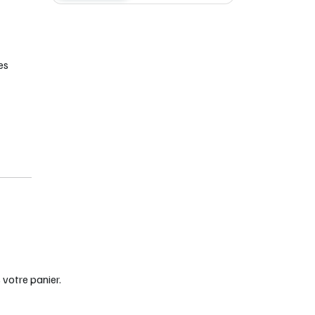
es
ntion
ique.
votre panier.
ans