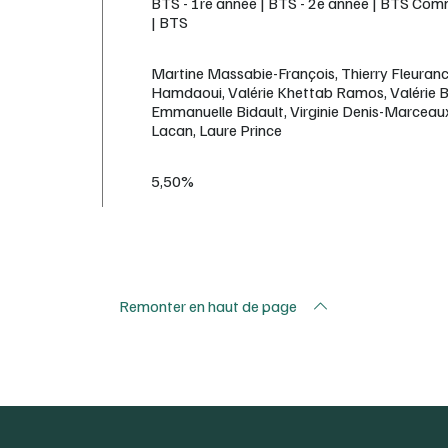
BTS - 1re année | BTS - 2e année | BTS Com
| BTS
Martine Massabie-François, Thierry Fleuran
Hamdaoui, Valérie Khettab Ramos, Valérie
Emmanuelle Bidault, Virginie Denis-Marceau
Lacan, Laure Prince
5,50%
Remonter en haut de page