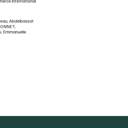
merce international
ceau, Abdelbassat
 BONNET,
x, Emmanuelle