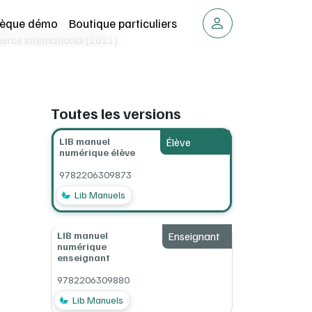
thèque démo
Boutique particuliers
erce international (2021)
Toutes les versions
LIB manuel
Élève
numérique élève
9782206309873
Lib Manuels
LIB manuel
Enseignant
numérique
enseignant
9782206309880
Lib Manuels