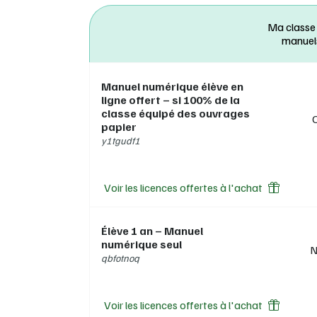
Config
Ma classe
consul
manuel
Manuel numérique élève en
ligne offert – si 100% de la
classe équipé des ouvrages
papier
y1tgudf1
Voir les licences offertes à l'achat
Élève 1 an – Manuel
numérique seul
N
qbfotnoq
Voir les licences offertes à l'achat