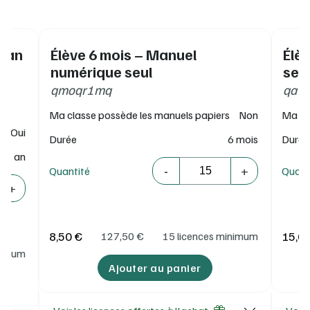
MANUELS
à la rubrique Installation.
1 an
Élève 6 mois – Manuel
Élè
pé
numérique seul
seu
qmoqr1mq
qa9m
Ma classe possède les manuels papiers
Non
Ma cl
Oui
Durée
6 mois
Durée
1 an
Quantité
-
+
Quantité
Quant
+
8,50 €
15,0
127,50
€
15 licences minimum
inimum
Ajouter au panier