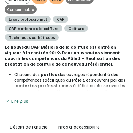
Consommable
Lycée professionnel
CAP
CAP Métiers de la coiffure
Coiffure
Techniques esthétiques
Le nouveau CAP Métiers de la coiffure est entré en
vigueur à la rentrée 2019. Deux nouveautés viennent
couvrir les compétences du Pôle 1 – Réalisation des
prestation de coiffure de ce nouveau référentiel.
Chacune des
parties
des ouvrages répondent à des
compétences spécifiques du
Pôle 1
et s’ouvrent par des
contextes professionnels
à définir en classe avec les
élèves.
La structuration des chapitres en 3
temps est
Lire moins
toujours la même :
Lire plus
«
J’exploite mes ressources
» : des documents
courts et illustrés pour travailler les savoirs du
référentiel, avec un questionnement associé.
«
Je vérifie mes connaissances
» : des exercices
de remédiation pour vérifier la bonne acquisition des
Détails de l’article
Infos d'accessibilité
savoirs.