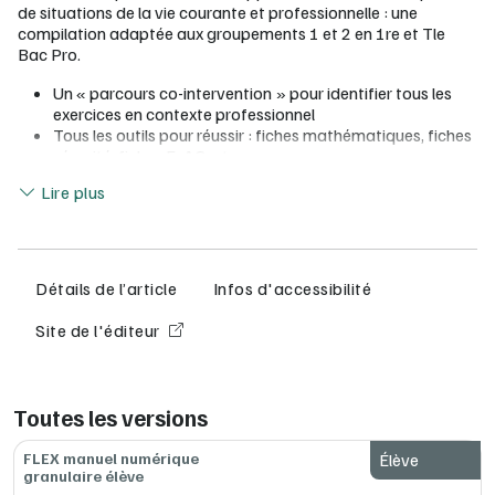
de situations de la vie courante et professionnelle : une
compilation adaptée aux groupements 1 et 2 en 1re et Tle
Bac Pro.
Un « parcours co-intervention » pour identifier tous les
exercices en contexte professionnel
Tous les outils pour réussir : fiches mathématiques, fiches
sécurité, fiches ExAO, etc.
Lire moins
1 vidéo et 1 situation de la vie quotidienne pour lancer
Lire plus
chaque chapitre
Les compétences mises en œuvre clairement repérées
1 exercice expérimental ou d’investigation proposé dans
chaque chapitre
1 évaluation par chapitre pour faire le point sur
Détails de l’article
Infos d'accessibilité
l’appropriation des capacités et des connaissances
6 sujets pour s'entraîner à l'épreuve
Site de l'éditeur
Toutes les notions complémentaires pour la poursuite
d'études
De nombreuses ressources numériques : vidéos, QCM,
grilles d'autoévaluation, activités sur outils numériques
Toutes les versions
(ExAO, FizziQ, etc.)
FLEX manuel numérique
Élève
Flex Manuel, le manuel granulaire au service de votre liberté
granulaire élève
pédagogique