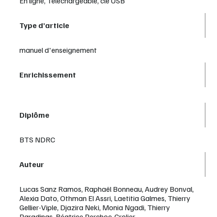
En ligne, Téléchargeable, clé USB
Type d’article
manuel d'enseignement
Enrichissement
Diplôme
BTS NDRC
Auteur
Lucas Sanz Ramos, Raphaël Bonneau, Audrey Bonval,
Alexia Dato, Othman El Assri, Laetitia Galmes, Thierry
Gellier-Viple, Djazira Neki, Monia Ngadi, Thierry
Paradinas, Béatrice Perchoc-Grolier