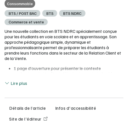
Consommable
BTS / POST BAC
BTS
BTS NDRC
Commerce et vente
Une nouvelle collection en BTS NDRC spécialement conçue
pour les étudiants en voie scolaire et en apprentissage. Son
approche pédagogique simple, dynamique et
professionnalisante permet de préparer les étudiants à
prendre leurs fonctions dans le secteur de la Relation Client et
de la Vente.
1 page d’ouverture pour présenter le contexte
professionnel et le rôle de l’étudiant au sein de l’unité
Lire moins
commerciale
Lire plus
La rubrique « Vos missions » pour lister les tâches
commerciales professionnelles à réaliser en s’appuyant
sur les annexes et les fiches ressources concernées
1 dossier documentaire (documents d’entreprise,
infographies, de tableaux, etc.) fourni pour chaque
Détails de l’article
Infos d'accessibilité
mission pour disposer immédiatement des annexes utiles
Des fiches ressources visuelles et synthétiques pour
Site de l'éditeur
apporter les notions de cours afin de répondre au