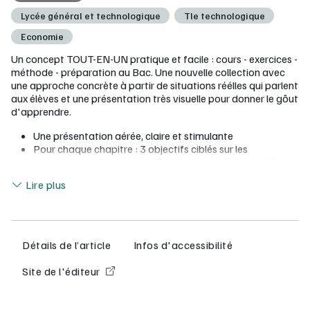
Lycée général et technologique
Tle technologique
Economie
Un concept TOUT-EN-UN pratique et facile : cours - exercices -
méthode - préparation au Bac. Une nouvelle collection avec
une approche concrète à partir de situations réélles qui parlent
aux élèves et une présentation très visuelle pour donner le gôut
d'apprendre.
Une présentation aérée, claire et stimulante
Pour chaque chapitre : 3 objectifs ciblés sur les
compétences à acquérir + 3 test interactif pour valider au
Lire moins
fur et à mesure et en autonomie les connaissances
Lire plus
Je retiens : des synthèses visuelles et concises pour
mémoriser l'essentiel
Tout pour réussir le Bac : méthode, conseils et
entraînements
Des ressources numériques pour chaque phase du cours :
Détails de l’article
Infos d'accessibilité
apprentissage (vidéos, capsules vidéos pour apporter
des éclairages sur les notions essentielles, cours en vidéo
Site de l'éditeur
pour aider à la compréhension de la synthèse),
entraînement (tests interactifs), révision (flashcards)