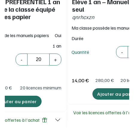
IF PREFERENTIEL 1 an
Élève 1 an – Manuel 
Bac ».
 de la classe équipé
seul
ges papier
qnrhcxzn
Ma classe possède les manuels
sède les manuels papiers
Oui
Durée
1 an
Quantité
-
Quantité
Quantité
-
+
14,00 €
280,00
€
20 lic
0,00
€
20 licences minimum
Ajouter au pani
jouter au panier
Voir les licences offertes à l'a
ces offertes à l'achat