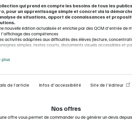
llection qui prend en compte les besoins de tous les public
ro, pour un apprentissage simple et concret via la démarch
analyse de situations, apport de connaissances et proposit
utions.
ne nouvelle édition actualisée et enrichie par des QCM d'entrée de 
t l'affichage des compétences
s activités adaptées aux difficultés des élèves (lecture, concentration
onsignes simples, textes courts, documents visuels accessibles et pa
ur les élèves
e moins
'affichage des compétences pour toutes les questions de module
e plus
es coups de pouce pour faciliter la compréhension des notions diffic
ne synthèse en trois temps : une synthèse rédigée, une synthèse audi
chéma bilan à compléter
ne évaluation conforme à l'esprit du Bac pour préparer progressiv
s élèves dès la classe de 2de
ils de l’article
Infos d'accessibilité
Site de l'éditeur
 escape games clés en main pour découvrir ou réviser les notions de
anière ludique avec leur livret d'accompagnement
ous prescripteur numérique :
Offert !
Le manuel numérique enseign
Nos offres
réserve d’une commande de licences élèves).
 une offre vous permet de commander ou de générer un devis depuis 
anuels, le manuel numérique idéal pour la vidéoprojection
réation et partage de vos séquences pédagogiques et activités, suiv