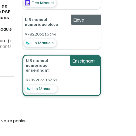
Flex Manuel
s de
e PSE
ions
LIB manuel
Élève
numérique élève
module
9782206115344
...) :
Lib Manuels
rlants
LIB manuel
Enseignant
iles
numérique
o, un
enseignant
9782206115351
ement
Lib Manuels
ant
votre panier.
i des