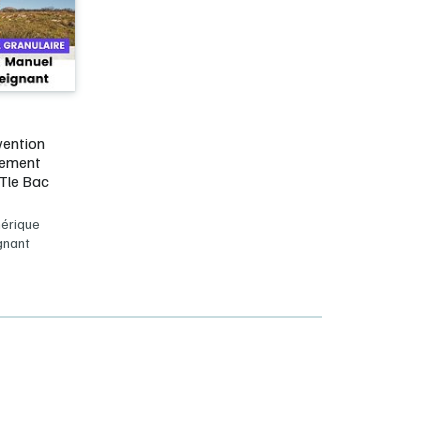
vention
nement
 Tle Bac
érique
gnant