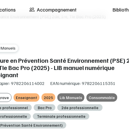
cations
Accompagnement
Biblio
Santé Environnement (PSE) 2de, 1re, Tle Bac Pro (2025)
b Manuels
sure en Prévention Santé Environnement (PSE) 
 Tle Bac Pro (2025) - LIB manuel numérique
ignant
apier: 9782206114002
EAN numérique: 9782206115351
grave
Enseignant
2025
Lib Manuels
Consommable
e professionnel
Bac Pro
2de professionnelle
professionnelle
Terminale professionnelle
(Prévention Santé Environnement)