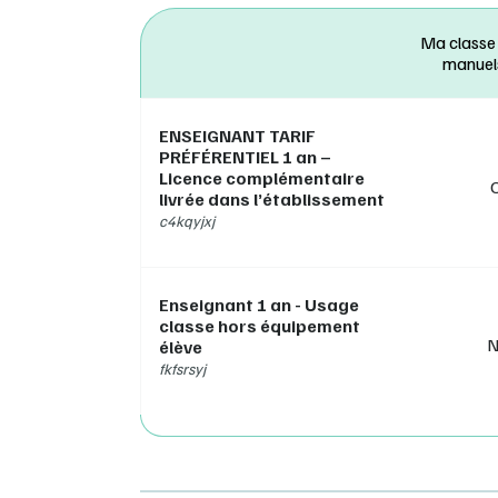
e
A
Ma classe
si
manuel
A
p
N
ENSEIGNANT TARIF
d
PRÉFÉRENTIEL 1 an –
P
Licence complémentaire
Po
livrée dans l’établissement
z
c4kqyjxj
T
s
r
Enseignant 1 an - Usage
> Vous
classe hors équipement
www.ed
N
élève
fkfsrsyj