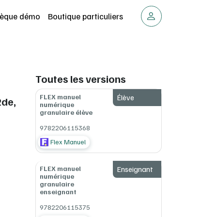
thèque démo
Boutique particuliers
Toutes les versions
FLEX manuel
Élève
2de,
numérique
granulaire élève
9782206115368
Flex Manuel
FLEX manuel
Enseignant
numérique
granulaire
enseignant
9782206115375