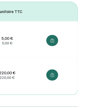
n main
 unitaire TTC
 de
ès
l
5,00 €
s des
5,00
€
 ou
220,00 €
220,00
€