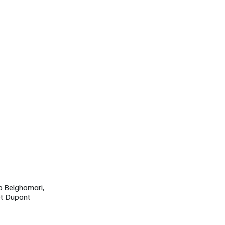
b Belghomari,
ot Dupont