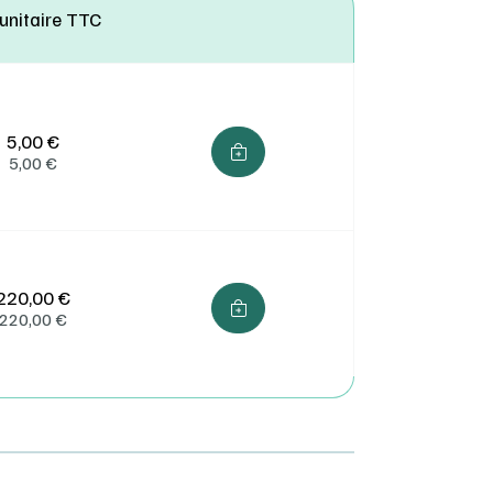
 unitaire TTC
ès
l
s des
 ou
5,00 €
5,00
€
220,00 €
220,00
€