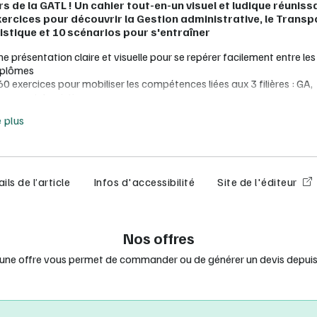
s de la GATL ! Un cahier tout-en-un visuel et ludique réuniss
ercices pour découvrir la Gestion administrative, le Transp
istique et 10 scénarios pour s'entraîner
e présentation claire et visuelle pour se repérer facilement entre les
iplômes
0 exercices pour mobiliser les compétences liées aux 3 filières : GA,
ransport, Logistique
e moins
0 scénarios pour une approche contextualisée, professionnelle et
e plus
ransversale
 téléchargement : un carnet pratique destiné à l’élève pour faciliter
echerche de stage et son orientation en fin de d’année
ous prescripteur numérique : Offert ! Le manuel numérique enseigna
ils de l’article
Infos d'accessibilité
Site de l'éditeur
e d’une commande de licences élèves
anuels, le manuel numérique idéal pour la vidéoprojection
Nos offres
réation et partage de vos séquences pédagogiques et activités, suiv
xercices de vos élèves de vos élèves pour un accompagnement
 une offre vous permet de commander ou de générer un devis depuis 
ersonnalisé
ffichage simultané des documents et des questions pour une prise e
mplifiée
nimation de vos séances de cours grâce à des outils d’annotation et