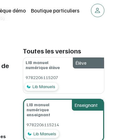
thèque démo
Boutique particuliers
25)
Toutes les versions
LIB manuel
Élève
 de
numérique élève
9782206115207
Lib Manuels
LIB manuel
Enseignant
numérique
enseignant
9782206115214
Lib Manuels
des