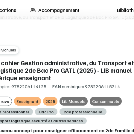
cations
Accompagnement
Biblio
nistrative, du Transport et de la Logistique 2de Bac Pro GATL (20
b Manuels
cahier Gestion administrative, du Transport et
ogistique 2de Bac Pro GATL (2025) - LIB manuel
rique enseignant
apier: 9782206114125
EAN numérique: 9782206115214
grave
Enseignant
2025
Lib Manuels
Consommable
e professionnel
Bac Pro
2de professionnelle
sport logistique sécurité et autres services
uveau concept pour enseigner efficacement en 2de Famille 