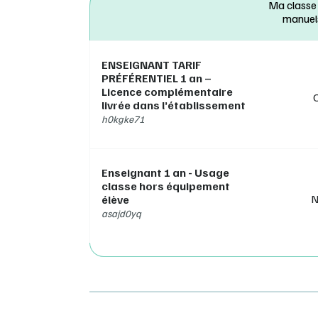
p
Ma classe
N
manuel
d
P
Po
ENSEIGNANT TARIF
z
PRÉFÉRENTIEL 1 an –
T
Licence complémentaire
s
livrée dans l’établissement
r
h0kgke71
> Vous
https:
Enseignant 1 an - Usage
classe hors équipement
N
élève
asajd0yq