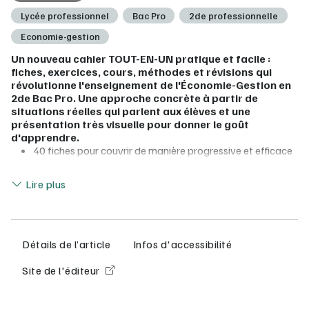
Lycée professionnel
Bac Pro
2de professionnelle
Economie-gestion
Un nouveau cahier TOUT-EN-UN pratique et facile :
fiches, exercices, cours, méthodes et révisions qui
révolutionne l'enseignement de l'Économie-Gestion en
2de Bac Pro. Une approche concrète à partir de
situations réelles qui parlent aux élèves et une
présentation très visuelle pour donner le goût
d'apprendre.
40 fiches pour couvrir de manière progressive et efficace
tout le programme de 2de (modules 1 et 2)
Lire moins
Des contextes originaux choisis parmi les centres
Lire plus
d'intérêt des élèves pour illustrer les notions tout au long
du chapitre (Fortnite, LVMH, Haribo, La Croix-Rouge)
Des ressources pour chaque phase du cours :
apprentissage (vidéos interactives, capsules vidéo créées
spécialement pour apporter des éclairages sur les
Détails de l’article
Infos d'accessibilité
documents choisis, cours en vidéo réalisés par les auteurs
pour aider à la compréhension de la synthèse),
Site de l'éditeur
entraînement (tests interactifs), révision (flashcards)
Pour vous prescripteur numérique :
Offert !
Le manuel