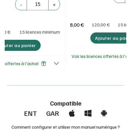
Quantité
-
+
8,00 €
120,00
€
15 lic
,00
€
15 licences minimum
Ajouter au pani
jouter au panier
Voir les licences offertes à l'a
ces offertes à l'achat
Compatible
ENT
GAR
Comment configurer et utiliser mon manuel numérique ?