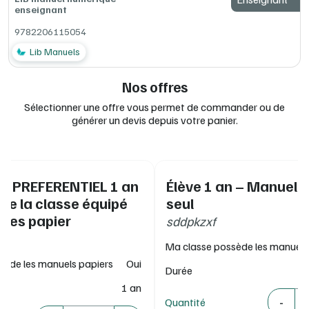
enseignant
ENT/GAR, conforme RGPD et recommandations de la
CNIL
9782206115054
> Vous souhaitez en savoir plus sur Lib Manuels ? Rendez-
Lib Manuels
vous sur :
www.editions-delagrave.fr/catalogue/lib-manuels
Nos offres
Sélectionner une offre vous permet de commander ou de
générer un devis depuis votre panier.
IF PREFERENTIEL 1 an
Élève 1 an – Manuel 
 de la classe équipé
seul
ges papier
sddpkzxf
Ma classe possède les manuels
sède les manuels papiers
Oui
Durée
1 an
Quantité
-
Quantité