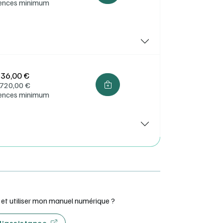
cences minimum
36,00 €
720,00
€
cences minimum
t utiliser mon manuel numérique ?
 d’assistance