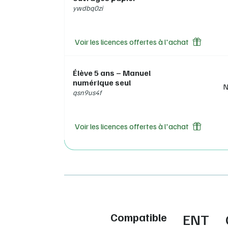
ywdbq0zi
Voir les licences offertes à l'achat
Élève 5 ans – Manuel
numérique seul
N
qsn9us4f
Voir les licences offertes à l'achat
Compatible
ENT