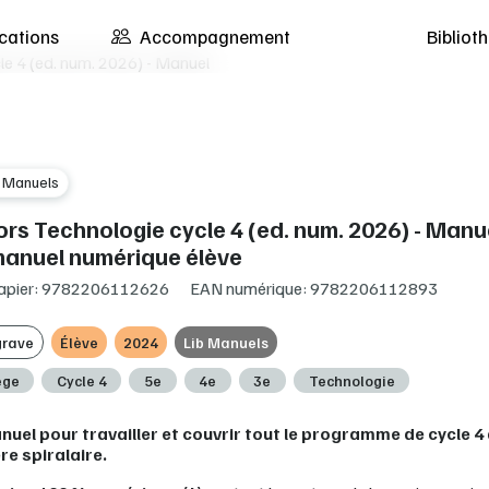
cations
Accompagnement
Biblio
le 4 (ed. num. 2026) - Manuel
b Manuels
lors Technologie cycle 4 (ed. num. 2026) - Manue
manuel numérique élève
apier: 9782206112626
EAN numérique: 9782206112893
grave
Élève
2024
Lib Manuels
ège
Cycle 4
5e
4e
3e
Technologie
uel pour travailler et couvrir tout le programme de cycle 4
re spiralaire.