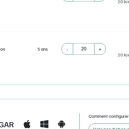
20 li
-
+
on
5 ans
20 li
Comment configurer e
GAR
Voir nos fiches