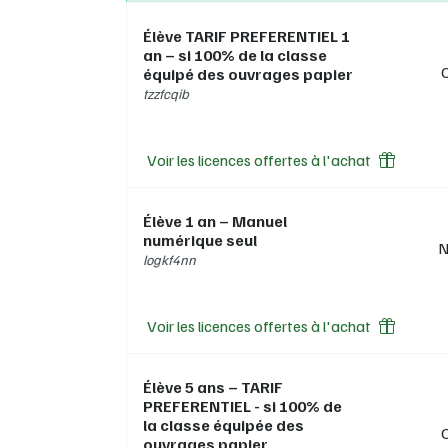
in
Élève TARIF PREFERENTIEL 1
l
an – si 100% de la classe
r
équipé des ouvrages papier
l
l
tzzfcqib
Le cah
connex
Voir les licences offertes à l'achat
platef
Élève 1 an – Manuel
numérique seul
N
logkf4nn
Voir les licences offertes à l'achat
Élève 5 ans – TARIF
PREFERENTIEL - si 100% de
la classe équipée des
ouvrages papier