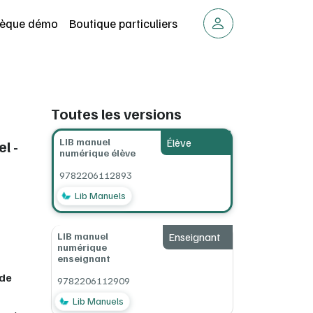
thèque démo
Boutique particuliers
Toutes les versions
LIB manuel
Élève
l -
numérique élève
9782206112893
Lib Manuels
LIB manuel
Enseignant
numérique
enseignant
 de
9782206112909
Lib Manuels