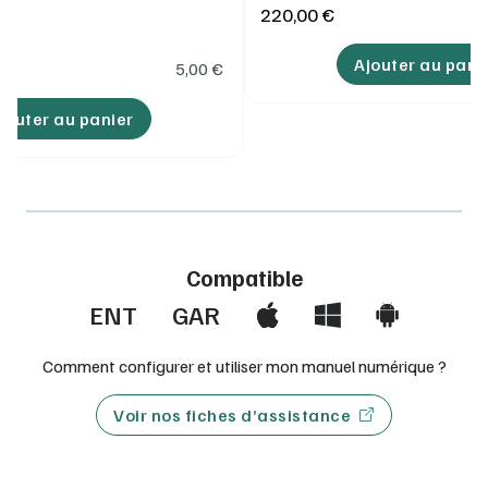
220,00 €
Ajouter au pani
5,00
€
jouter au panier
Compatible
ENT
GAR
Comment configurer et utiliser mon manuel numérique ?
Voir nos fiches d’assistance