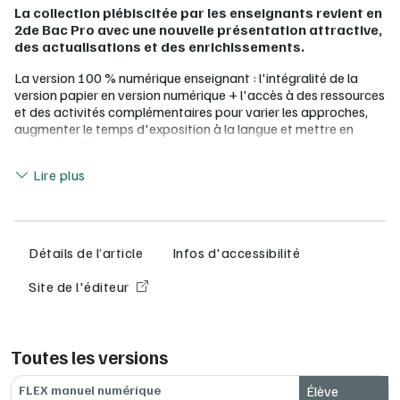
La collection plébiscitée par les enseignants revient en
2de Bac Pro avec une nouvelle présentation attractive,
des actualisations et des enrichissements.
La version 100 % numérique enseignant : l'intégralité de la
version papier en version numérique + l'accès à des ressources
et des activités complémentaires pour varier les approches,
augmenter le temps d'exposition à la langue et mettre en
activité les élèves
Lire moins
Lire plus
Des vidéos
Des audios
Des cartes mentales
Des lexiques numériques
Le livre du professeur au format pdf à télécharger
Détails de l’article
Infos d'accessibilité
gratuitement
Site de l'éditeur
Flex Manuel, le manuel granulaire nouvelle génération
pour une entière liberté pédagogique
Tous les contenus du manuel en version 100 % interactive et
Toutes les versions
accessible à tous les élèves :
créez et partagez vos propres
séquences
grâce à une
FLEX manuel numérique
Élève