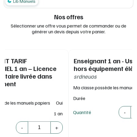
Lib Manuels
Nos offres
Sélectionner une offre vous permet de commander ou de
générer un devis depuis votre panier.
NT TARIF
Enseignant 1 an - Us
IEL 1 an – Licence
hors équipement élè
taire livrée dans
srdneuos
sement
Ma classe possède les manuels
Durée
sède les manuels papiers
Oui
Quantité
-
Quantité
1 an
Quantité
-
+