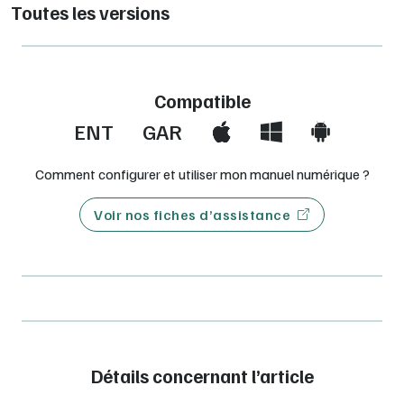
Toutes les versions
vidéoprojection
ou le partage de grains avec les élèves.
Format adapté à tous les écrans
(PC, tablettes,
smartphones), possibilité de
modifier la taille et les
polices de caractères
, d’entendre les textes en
version audio
Compatible
►
Pour l'enseignant
: 1 licence enseignant FLEX offerte
ENT
GAR
pour 10 licences élève FLEX achetées
Comment configurer et utiliser mon manuel numérique ?
Voir nos fiches d’assistance
Détails concernant l’article