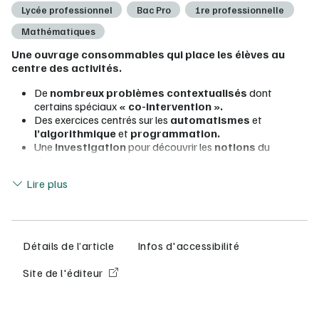
Lycée professionnel
Bac Pro
1re professionnelle
Mathématiques
Une ouvrage consommables qui place les élèves au
centre des activités.
De
nombreux problèmes contextualisés
dont
certains spéciaux
« co-intervention ».
Des exercices centrés sur les
automatismes
et
l’algorithmique
et
programmation.
Une
investigation
pour découvrir les
notions
du
chapitre.
Lire moins
Lire plus
FLEX manuel numérique granulaire nouvelle génération
Toutes les fonctionnalités du manuel numérique et bien plus
encore !
Détails de l’article
Infos d'accessibilité
Saisie et
partage des réponses
facilité
Plus d'interactivité
: consoles Python intégrées,
Site de l'éditeur
formules mathématiques pour les réponses
Assignation de devoirs
aux élèves et
suivi des
résultats
.
Création de séquences personnalisées
pour la