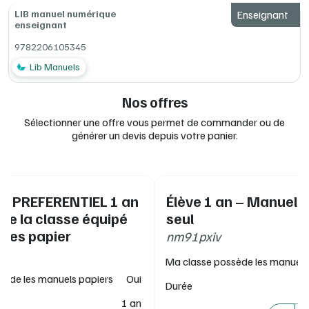
LIB manuel numérique
Enseignant
enseignant
9782206105345
Lib Manuels
Nos offres
Sélectionner une offre vous permet de commander ou de
générer un devis depuis votre panier.
IF PREFERENTIEL 1 an
Élève 1 an – Manuel 
 de la classe équipé
seul
ges papier
nm91pxiv
Ma classe possède les manuels
sède les manuels papiers
Oui
Durée
1 an
Quantité