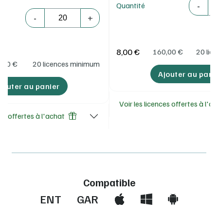
-
Quantité
Quantité
-
+
8,00 €
160,00
€
20 lic
,00
€
20 licences minimum
Ajouter au pani
jouter au panier
Voir les licences offertes à l'a
ces offertes à l'achat
Compatible
ENT
GAR