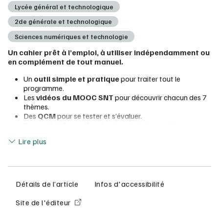
Lycée général et technologique
2de générale et technologique
Sciences numériques et technologie
Un cahier prêt à l’emploi, à utiliser indépendamment ou
en complément de tout manuel.
Un
outil simple et pratique
pour traiter tout le
programme.
Les
vidéos du MOOC SNT
pour découvrir chacun des 7
thèmes.
Des
QCM
pour se tester et s’évaluer.
Des
activités variées
(repères historiques, découvertes
Lire moins
des notions clés, débats sur les enjeux de société).
Lire plus
Des pages d’
exercices
pour s’
entraîner
et évaluer ses
compétences numériques
(PIX).
FLEX manuel numérique granulaire nouvelle génération
Détails de l’article
Infos d'accessibilité
Toutes les fonctionnalités du manuel numérique et bien plus
encore !
Site de l'éditeur
Saisie et
partage des réponses
facilité