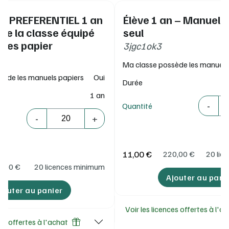
IF PREFERENTIEL 1 an
Élève 1 an – Manuel 
 de la classe équipé
seul
ges papier
3jgc1ok3
Ma classe possède les manuels
sède les manuels papiers
Oui
Durée
1 an
Quantité
-
Quantité
Quantité
-
+
11,00 €
220,00
€
20 lic
0,00
€
20 licences minimum
Ajouter au pani
jouter au panier
Voir les licences offertes à l'a
ces offertes à l'achat