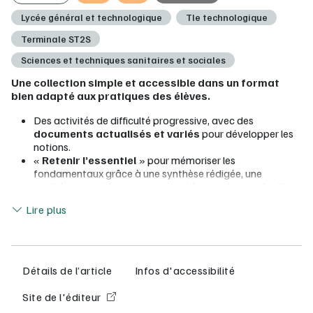
Lycée général et technologique
Tle technologique
Terminale ST2S
Sciences et techniques sanitaires et sociales
Une collection simple et accessible dans un format
bien adapté aux pratiques des élèves.
Des activités de difficulté progressive, avec des
documents actualisés et variés
pour développer les
notions.
«
Retenir l’essentiel
» pour mémoriser les
fondamentaux grâce à une synthèse rédigée, une
synthèse en schémas et une synthèse audio pour faciliter
Lire moins
la mémorisation.
Lire plus
De nombreux exercices de
difficulté progressive
:
«
Tester ses connaissances
» pour faire le point
à travers des exercices rapides et des exercices
interactifs pour des auto-évaluations réussies ;
«
Réinvestir les fondamentaux
» (manuel de
Détails de l’article
Infos d'accessibilité
Première) et «
Coloration Bac
» (manuel de
Terminale) pour se préparer à l’épreuve de spécialité.
Site de l'éditeur
Des
pages ETLV en anglais et en espagnol
pour