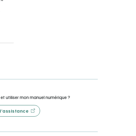
e
esoins
t utiliser mon manuel numérique ?
 d’assistance