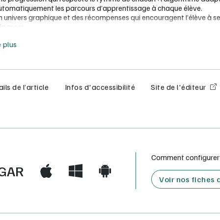
utomatiquement les parcours d’apprentissage à chaque élève.
n univers graphique et des récompenses qui encouragent l’élève à s
épasser.
e moins
L’ENSEIGNANT :
e plus
e gestion de classe simple et intuitive.
 suivi des élèves et de leurs progrès très fin et détaillé qui permet de
terminer les notions à retravailler.
ils de l’article
Infos d'accessibilité
Site de l'éditeur
e mise à jour très régulière de l’application pour tenir compte des b
es élèves et des enseignants.
Comment configurer e
GAR
Voir nos fiches