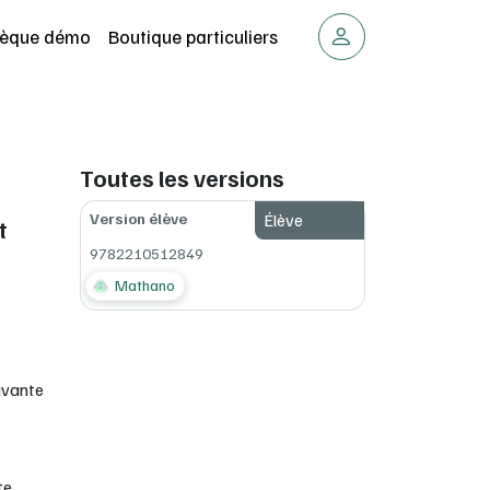
thèque démo
Boutique particuliers
Toutes les versions
Version élève
Élève
t
9782210512849
Mathano
tivante
te