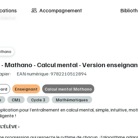
cations
Accompagnement
Biblio
 mental
thano
- Mathano - Calcul mental - Version enseignan
apier:
EAN numérique: 9782210512894
ard
Enseignant
Calcul mental Mathano
e
CM1
Cycle 3
Mathématiques
plication pour l’entraînement en calcul mental, simple, intuitive, mo
lligente !
L’ÉLÈVE :
ne progression qui respecte le rythme de chacun : l’algorithme adap