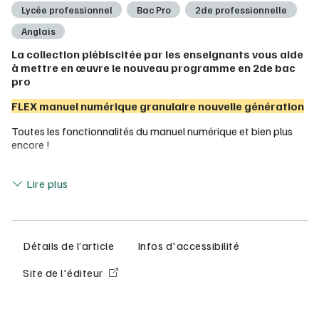
Lycée professionnel
Bac Pro
2de professionnelle
Anglais
La collection plébiscitée par les enseignants vous aide
à mettre en œuvre le nouveau programme en 2de bac
pro
FLEX manuel numérique granulaire nouvelle génération
Toutes les fonctionnalités du manuel numérique et bien plus
encore !
Saisie et
partage des réponses
facilité
Lire moins
Plus d'interactivité
: consoles Python intégrées,
Lire plus
formules mathématiques pour les réponses
Assignation de devoirs
aux élèves et
suivi des
résultats
.
Création de séquences personnalisées
pour la
Détails de l’article
Infos d'accessibilité
vidéoprojection
ou le partage de grains avec les élèves.
Format adapté à tous les écrans
(PC, tablettes,
Site de l'éditeur
smartphones), possibilité de
modifier la taille et les
polices de caractères
, d’entendre les textes en
version audio