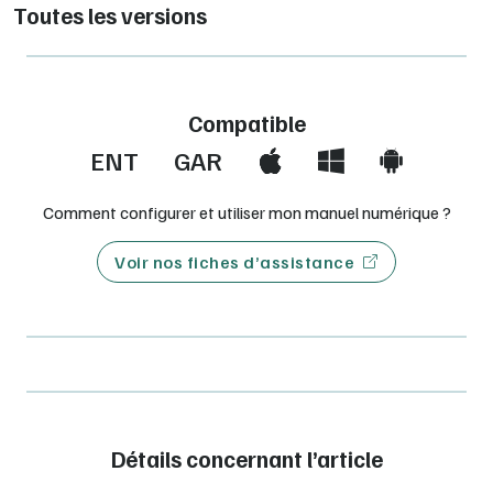
Toutes les versions
►
Pour l'enseignant
: 1 licence enseignant FLEX offerte
pour 10 licences élève FLEX achetées
Compatible
ENT
GAR
Comment configurer et utiliser mon manuel numérique ?
Voir nos fiches d’assistance
Détails concernant l’article