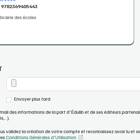
N
9782369405443
ibrairie des écoles
T
Envoyer plus tard
mail des informations de la part d'Édulib et de ses éditeurs partena
s,…).
us validez la création de votre compte et reconnaissez avoir lu et 
les
Conditions Générales d'Utilisation
.