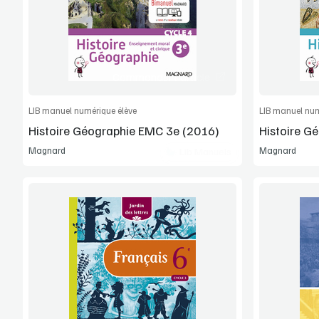
Manuel complet
Commander l'article
LIB manuel numérique élève
LIB manuel num
Histoire Géographie EMC 3e (2016)
Histoire G
Magnard
Magnard
Lib Manuels
Voir la démo
Manuel complet