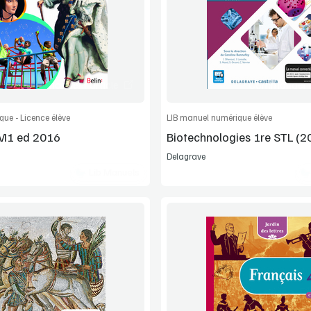
Extrait
Extrait
Commander l'article
Commander l'
ue - Licence élève
LIB manuel numérique élève
M1 ed 2016
Biotechnologies 1re STL (2
n
Delagrave
Lib Manuels
Voir la démo
Voir la démo