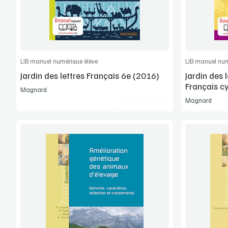
Commander l'article
LIB manuel numérique élève
LIB manuel num
Jardin des lettres Français 6e (2016)
Jardin des 
Français c
Magnard
Magnard
Lib Manuels
Voir la démo
Manuel complet