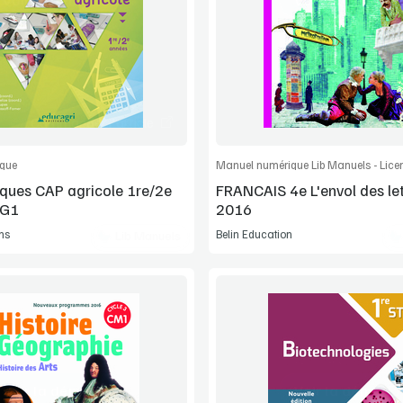
Manuel complet
Extrait
Commander l'article
Commander l'
que
Manuel numérique Lib Manuels - Licen
ues CAP agricole 1re/2e
FRANCAIS 4e L'envol des le
MG1
2016
ns
Belin Education
Lib Manuels
Voir la démo
Voir la démo