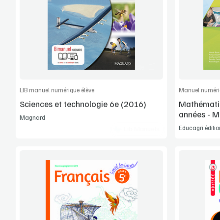
Manuel complet
Commander l'article
LIB manuel numérique élève
Manuel numéri
Sciences et technologie 6e (2016)
Mathématiq
années - 
Magnard
Educagri éditio
Lib Manuels
Voir la démo