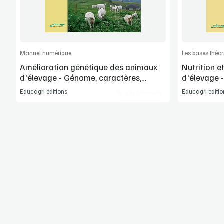
Commander l'article
Manuel numérique
Amélioration génétique des animaux
Nutrition 
d'élevage - Génome, caractères,
d'élevage 
sélection et croisements
Educagri éditions
Educagri éditio
Lib Manuels