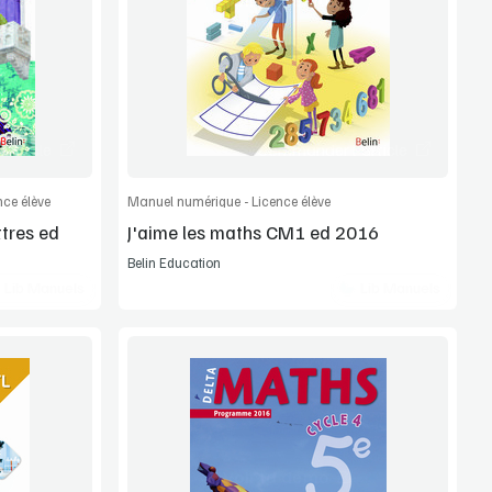
Extrait
article
Commander l'article
ce élève
Manuel numérique - Licence élève
ttres ed
J'aime les maths CM1 ed 2016
Belin Education
Lib Manuels
Lib Manuels
Voir la démo