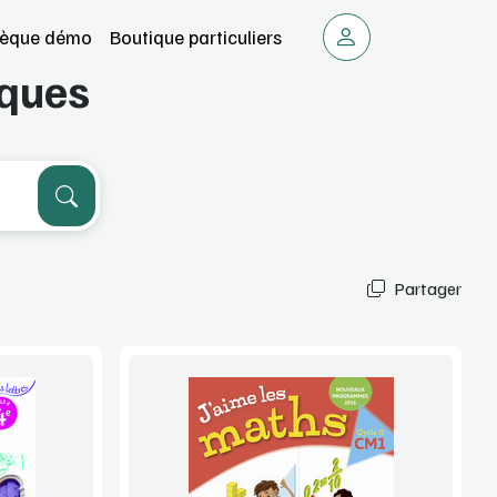
thèque démo
Boutique particuliers
iques
Partager
Voir la démo