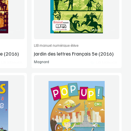
Manuel complet
article
Commander l'article
LIB manuel numérique élève
4e (2016)
Jardin des lettres Français 5e (2016)
Magnard
Lib Manuels
Lib Manuels
Voir la démo
Extrait