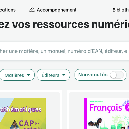
cations
Accompagnement
Biblio
Bibliothèque de démo
ez vos ressources numér
e matière, un manuel, numéro d’EAN, éditeur, etc...
Nouveautés
Matières
Éditeurs
Voir la démo
Voir la démo