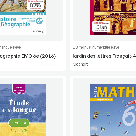
Manuel complet
Manuel complet
Commander l'article
Commander l'
érique élève
LIB manuel numérique élève
éographie EMC 6e (2016)
Jardin des lettres Français 
Magnard
Lib Manuels
Voir la démo
Voir la démo
Manuel complet
Manuel complet