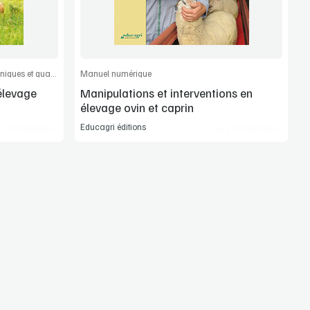
article
Commander l'article
Bases scientifiques, itinéraires zootechniques et qualité des viandes
Manuel numérique
élevage
Manipulations et interventions en
élevage ovin et caprin
Educagri éditions
Lib Manuels
Lib Manuels