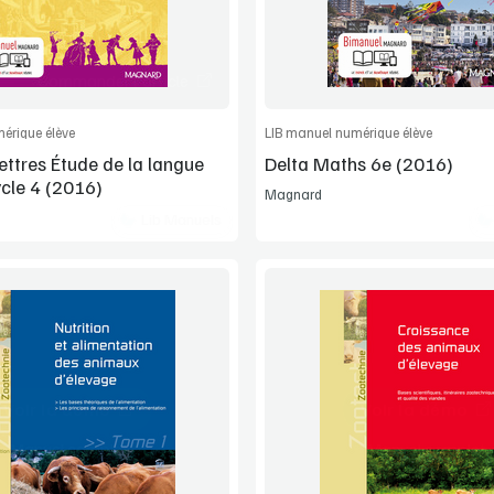
Commander l'article
Commander l'
érique élève
LIB manuel numérique élève
lettres Étude de la langue
Delta Maths 6e (2016)
ycle 4 (2016)
Magnard
Lib Manuels
Voir la démo
Voir la démo
Manuel complet
Manuel complet