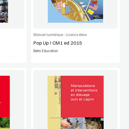
article
Commander l'article
Manuel numérique - Licence élève
Pop Up ! CM1 ed 2015
Belin Education
Lib Manuels
Lib Manuels
Voir la démo
Manuel complet