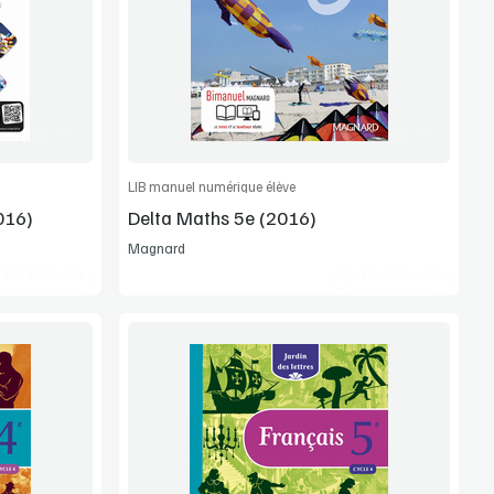
Manuel complet
article
Commander l'article
LIB manuel numérique élève
016)
Delta Maths 5e (2016)
Magnard
Lib Manuels
Lib Manuels
Voir la démo