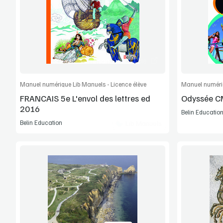
Extrait
Commander l'article
Manuel numérique Lib Manuels - Licence élève
Manuel numériq
FRANCAIS 5e L'envol des lettres ed
Odyssée C
2016
Belin Educatio
Belin Education
Lib Manuels
Voir la démo