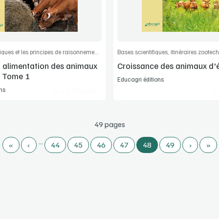
Commander l'article
Commander l'
Les bases théoriques et les principes de raisonnement de l’alimentation
et alimentation des animaux
Croissance des animaux d'
- Tome 1
Educagri éditions
ns
Lib Manuels
49 pages
…
«
‹
44
45
46
47
48
49
›
»