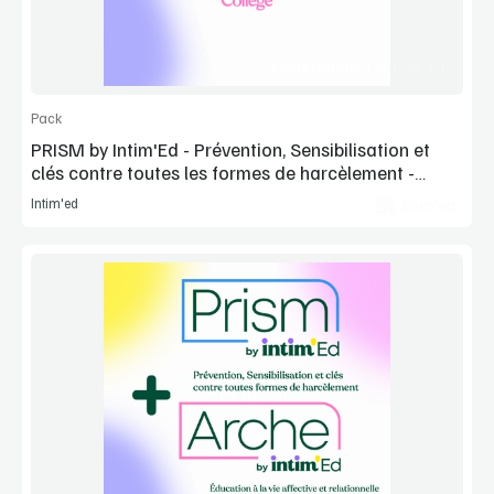
Commander l'article
Pack
PRISM by Intim'Ed - Prévention, Sensibilisation et
clés contre toutes les formes de harcèlement -
Collège
Intim'ed
Intim'ed
Voir la démo
Vidéo