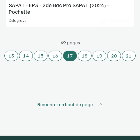
SAPAT - EP3 - 2de Bac Pro SAPAT (2024) -
Pochette
Delagrave
Flex Manuel
49 pages
…
…
13
14
15
16
17
18
19
20
21
Remonter en haut de page