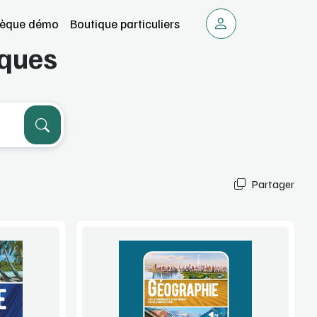
thèque démo
Boutique particuliers
iques
Partager
Voir la démo