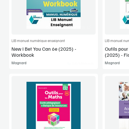
Commander l'article
LIB manuel numérique enseignant
LIB manuel num
New I Bet You Can 6e (2025) -
Outils pou
Workbook
(2025) - Fi
Magnard
Magnard
Lib Manuels
Voir la démo
Extrait