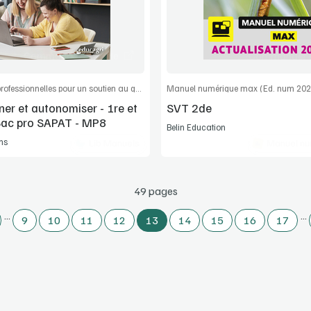
Commander l'article
Commander l'
Des situations professionnelles pour un soutien au quotidien - Manuel numérique
r et autonomiser - 1re et
SVT 2de
Bac pro SAPAT - MP8
Belin Education
ns
Lib Manuels
Manuel nu
49 pages
…
…
9
10
11
12
13
14
15
16
17