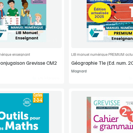
Extrait
Extrait
Commander l'article
Commander l'
érique enseignant
conjugaison Grevisse CM2
Géographie Tle (Ed. num. 2
Magnard
Lib Manuels
Voir la démo
Voir la démo