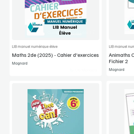
Extrait
Commander l'article
LIB manuel numérique élève
LIB manuel num
Maths 2de (2025) - Cahier d'exercices
Animaths C
Fichier 2
Magnard
Magnard
Lib Manuels
Voir la démo
Extrait