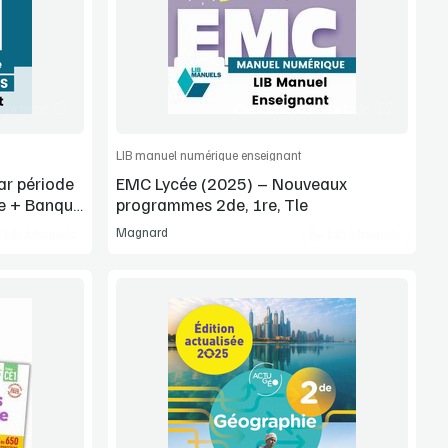
Extrait
article
Commander l'article
LIB manuel numérique enseignant
ar période
EMC Lycée (2025) – Nouveaux
e + Banque
programmes 2de, 1re, Tle
Magnard
Lib Manuels
Lib Manuels
Voir la démo
Extrait