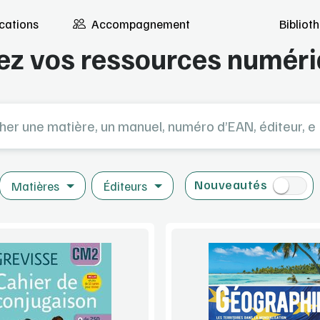
cations
Accompagnement
Biblio
Bibliothèque de démo
ez vos ressources numér
e matière, un manuel, numéro d’EAN, éditeur, etc...
Nouveautés
Matières
Éditeurs
Voir la démo
Voir la démo