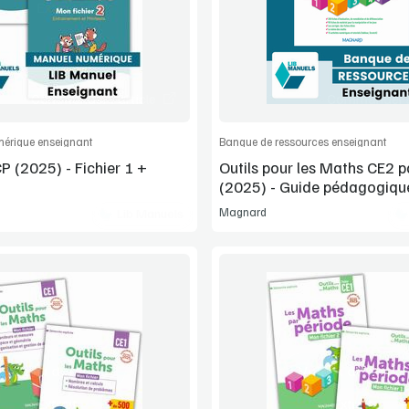
Extrait
Extrait
Commander l'article
Commander l'
érique enseignant
Banque de ressources enseignant
P (2025) - Fichier 1 +
Outils pour les Maths CE2 p
(2025) - Guide pédagogiqu
de ressources
Magnard
Lib Manuels
Voir la démo
Voir la démo
Extrait
Extrait