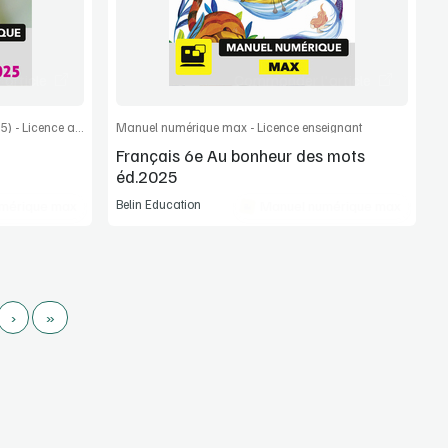
article
Commander l'article
Manuel numérique max (Ed. num 2025) - Licence actualisée élève
Manuel numérique max - Licence enseignant
Français 6e Au bonheur des mots
éd.2025
Belin Education
mérique max
Manuel numérique max
›
»