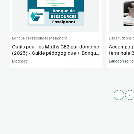
Commander l'article
Banque de ressources enseignant
Outils pour les Maths CE2 par domaine
Accompagne
(2025) - Guide pédagogique + Banque
terminale 
de ressources
Magnard
Educagri éditio
Lib Manuels
«
‹