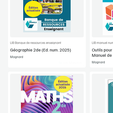
Extrait
Commander l'article
LIB Banque de ressources enseignant
LIB manuel num
Géographie 2de (Ed. num. 2025)
Outils pour
Manuel de l
Magnard
SEGPA, RA
Magnard
Lib Manuels
1
Voir la démo