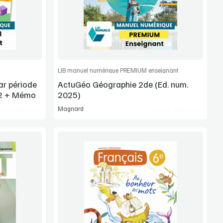
article
Commander l'article
LIB manuel numérique PREMIUM enseignant
ar période
ActuGéo Géographie 2de (Ed. num.
r 2 + Mémo
2025)
Magnard
Lib Manuels
Lib Manuels
Voir la démo
Extrait