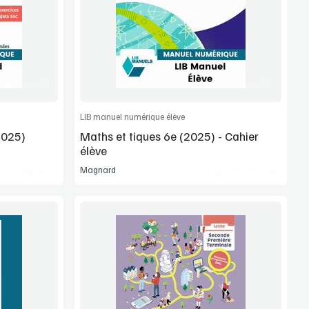
Extrait
article
Commander l'article
LIB manuel numérique élève
2025)
Maths et tiques 6e (2025) - Cahier
élève
Magnard
Lib Manuels
Lib Manuels
Voir la démo