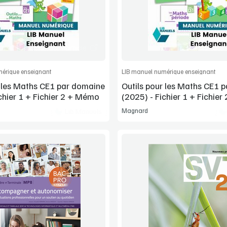
Commander l'article
Commander l'
érique enseignant
LIB manuel numérique enseignant
r les Maths CE1 par domaine
Outils pour les Maths CE1 p
chier 1 + Fichier 2 + Mémo
(2025) - Fichier 1 + Fichie
Magnard
Lib Manuels
Voir la démo
Voir la démo
Manuel complet
Extrait