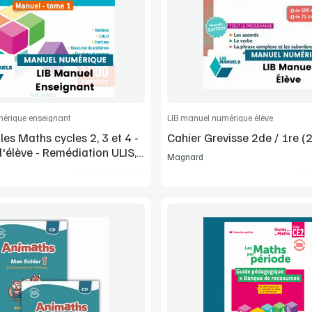
Extrait
Extrait
Commander l'article
Commander l'
érique enseignant
LIB manuel numérique élève
 les Maths cycles 2, 3 et 4 -
Cahier Grevisse 2de / 1re (
'élève - Remédiation ULIS,
Magnard
SED, UPE2A (2025) – tome
Lib Manuels
Voir la démo
Voir la démo