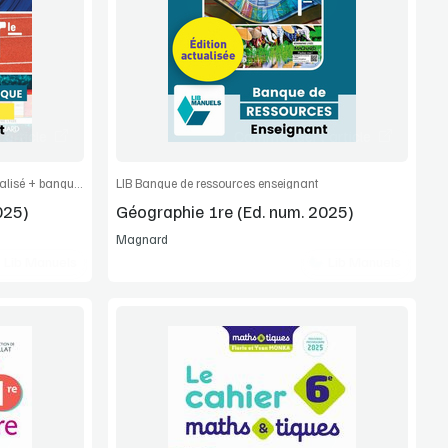
Extrait
article
Commander l'article
LIB manuel numérique PREMIUM actualisé + banque de ressources enseignant
LIB Banque de ressources enseignant
025)
Géographie 1re (Ed. num. 2025)
Magnard
Lib Manuels
Lib Manuels
Voir la démo