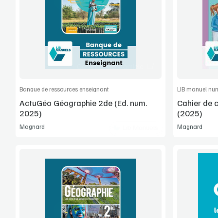
Extrait
Commander l'article
Banque de ressources enseignant
LIB manuel num
ActuGéo Géographie 2de (Ed. num.
Cahier de 
2025)
(2025)
Magnard
Magnard
Lib Manuels
Voir la démo