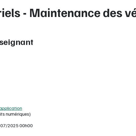
riels - Maintenance des v
seignant
’application
its numériques)
 27/07/2025 00h00